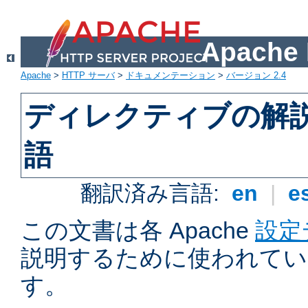
Apach
Apache
>
HTTP サーバ
>
ドキュメンテーション
>
バージョン 2.4
ディレクティブの解
語
翻訳済み言語:
en
|
e
この文書は各 Apache
設定
説明するために使われてい
す。